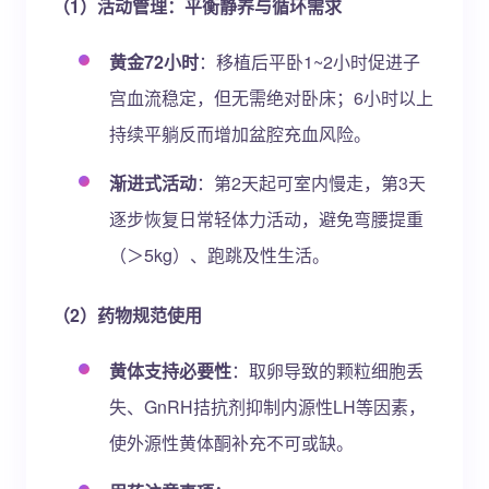
（1）活动管理：平衡静养与循环需求
黄金72小时
：移植后平卧1~2小时促进子
宫血流稳定，但无需绝对卧床；6小时以上
持续平躺反而增加盆腔充血风险。
渐进式活动
：第2天起可室内慢走，第3天
逐步恢复日常轻体力活动，避免弯腰提重
（＞5kg）、跑跳及性生活。
（2）药物规范使用
黄体支持必要性
：取卵导致的颗粒细胞丢
失、GnRH拮抗剂抑制内源性LH等因素，
使外源性黄体酮补充不可或缺。