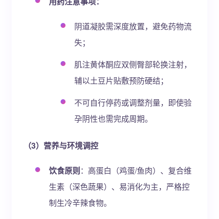
用药注意事项：
阴道凝胶需深度放置，避免药物流
失；
肌注黄体酮应双侧臀部轮换注射，
辅以土豆片贴敷预防硬结；
不可自行停药或调整剂量，即使验
孕阴性也需完成周期。
（3）营养与环境调控
饮食原则
：高蛋白（鸡蛋/鱼肉）、复合维
生素（深色蔬果）、易消化为主，严格控
制生冷辛辣食物。