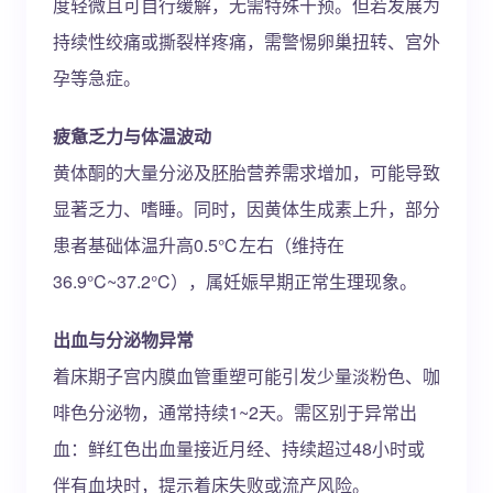
度轻微且可自行缓解，无需特殊干预。但若发展为
持续性绞痛或撕裂样疼痛，需警惕卵巢扭转、宫外
孕等急症。
疲惫乏力与体温波动
黄体酮的大量分泌及胚胎营养需求增加，可能导致
显著乏力、嗜睡。同时，因黄体生成素上升，部分
患者基础体温升高0.5℃左右（维持在
36.9°C~37.2°C），属妊娠早期正常生理现象。
出血与分泌物异常
着床期子宫内膜血管重塑可能引发少量淡粉色、咖
啡色分泌物，通常持续1~2天。需区别于异常出
血：鲜红色出血量接近月经、持续超过48小时或
伴有血块时，提示着床失败或流产风险。