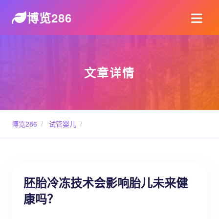
博览286
文章详情
博览286
/
试管婴儿
/
胚胎冷冻技术会影响胎儿未来健
康吗？